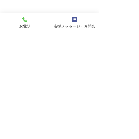
お電話
応援メッセージ・お問合
大阪の蝉。
水戸黄門まつり。
柏しゅうこ 後援会事務所
〒310-0005 茨城県水戸市水府町1376
TEL・FAX：
029-225-8965
© 2023 柏しゅうこ