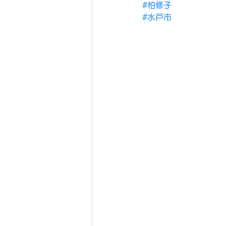
#柏修子
#水戸市