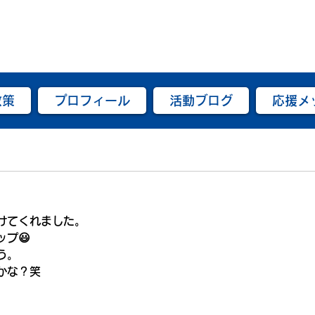
政策
プロフィール
活動ブログ
応援メ
。
けてくれました。
プ😃
う。
かな？笑