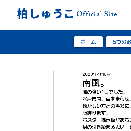
柏しゅうこ
Official Site
ホーム
5つの
2023年4月6日
南風。
風の強い1日でした。
水戸市内、車を走らせ
懐かしい方との再会に
心躍ります。
ポスター掲示板があち
身の引き締まる思い。